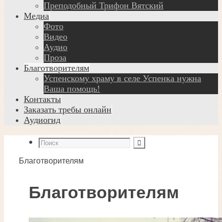
Преподобный Трифон Вятский
Медиа
Фото
Видео
Аудио
Проза
Благотворителям
Успенскому храму в селе Успенка нужна
Ваша помощь!
Контакты
Заказать требы онлайн
Аудиогид
Благотворителям
Благотворителям