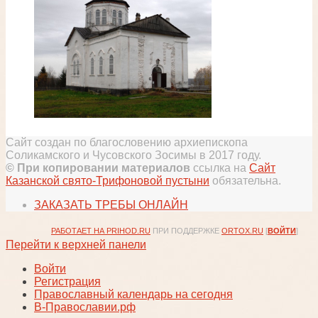
Сайт создан по благословению архиепископа
Соликамского и Чусовского Зосимы в 2017 году.
© При копировании материалов
ссылка на
Сайт
Казанской свято-Трифоновой пустыни
обязательна.
ЗАКАЗАТЬ ТРЕБЫ ОНЛАЙН
РАБОТАЕТ НА PRIHOD.RU
ПРИ ПОДДЕРЖКЕ
ORTOX.RU
[
ВОЙТИ
]
Перейти к верхней панели
Войти
Регистрация
Православный календарь на сегодня
В-Православии.рф