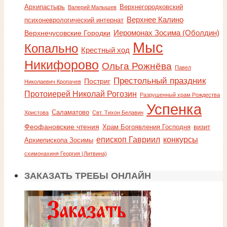
Архипастырь
Верхнегородковский
Валерий Малышев
Верхнее Калино
психоневрологический интернат
Иеромонах Зосима (Оболдин)
Верхнечусовские Городки
Мыс
Копально
Крестный ход
Никифорово
Ольга Рожнёва
Павел
Престольный праздник
Постриг
Николаевич Кропачев
Протоиерей Николай Рогозин
Разрушенный храм Рождества
Успенка
Саламатово
Христова
Свт. Тихон Белавин
Феофановские чтения
Храм Богоявления Господня
визит
епископ Гавриил
конкурсы
Архиепископа Зосимы
схимонахиня Георгия (Литвина)
ЗАКАЗАТЬ ТРЕБЫ ОНЛАЙН